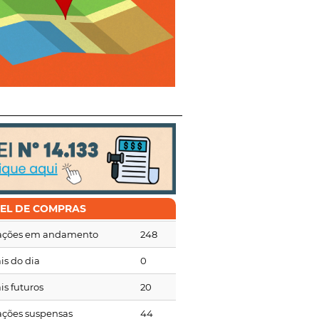
NEL DE COMPRAS
tações em andamento
248
is do dia
0
is futuros
20
tações suspensas
44