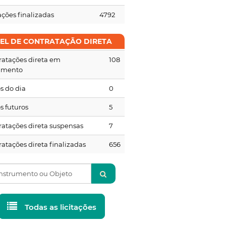
ações finalizadas
4792
NEL DE CONTRATAÇÃO DIRETA
ratações direta em
108
amento
s do dia
0
s futuros
5
ratações direta suspensas
7
atações direta finalizadas
656
Todas as licitações