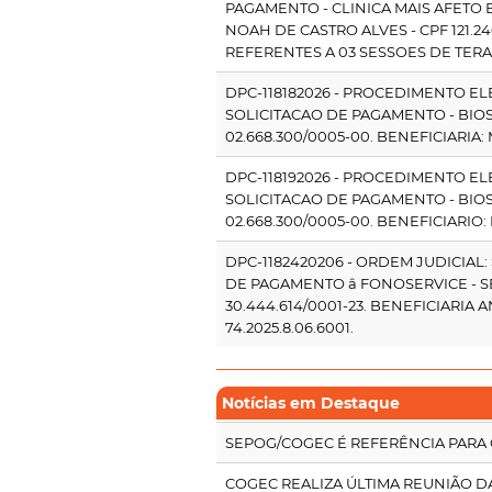
PAGAMENTO - CLINICA MAIS AFETO ES
NOAH DE CASTRO ALVES - CPF 121.240
REFERENTES A 03 SESSOES DE TER
DPC-118182026 - PROCEDIMENTO ELE
SOLICITACAO DE PAGAMENTO - BIO
02.668.300/0005-00. BENEFICIARIA
DPC-118192026 - PROCEDIMENTO ELE
SOLICITACAO DE PAGAMENTO - BIO
02.668.300/0005-00. BENEFICIARIO:
DPC-1182420206 - ORDEM JUDICIAL:
DE PAGAMENTO â FONOSERVICE -
30.444.614/0001-23. BENEFICIARIA 
74.2025.8.06.6001.
Notícias em Destaque
SEPOG/COGEC É REFERÊNCIA PARA
COGEC REALIZA ÚLTIMA REUNIÃO D