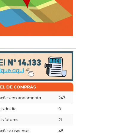
NEL DE COMPRAS
tações em andamento
247
is do dia
0
is futuros
21
tações suspensas
45