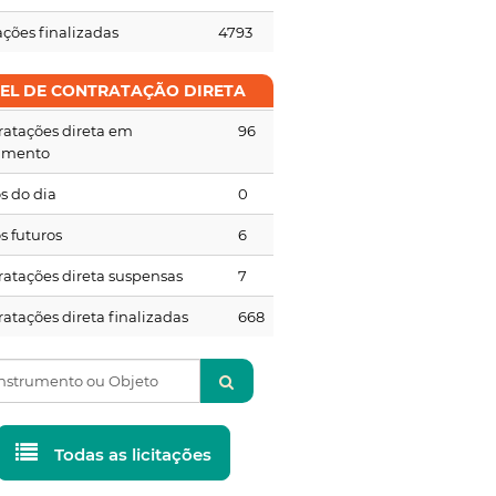
ações finalizadas
4793
NEL DE CONTRATAÇÃO DIRETA
ratações direta em
96
amento
s do dia
0
s futuros
6
ratações direta suspensas
7
atações direta finalizadas
668
Todas as licitações