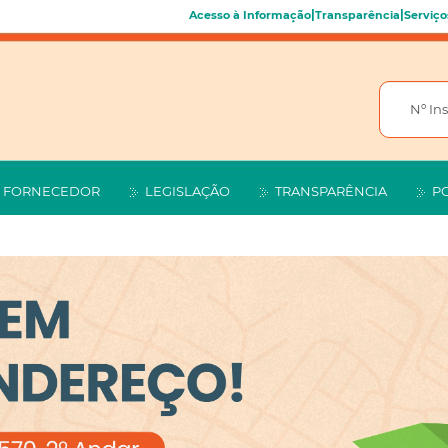
|
|
Acesso à Informação
Transparência
Serviço
FORNECEDOR
LEGISLAÇÃO
TRANSPARÊNCIA
P