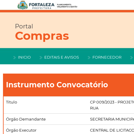
Portal
Compras
INICIO
EDITAIS E AVISOS
FORNECEDOR
Instrumento Convocatório
Título
CP 009/2023 - PROJ
RUA
Órgão Demandante
SECRETARIA MUNICIP
Órgão Executor
CENTRAL DE LICITAC