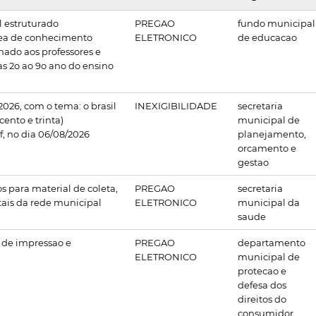
l estruturado
PREGAO
fundo municipal
ea de conhecimento
ELETRONICO
de educacao
nado aos professores e
s 2o ao 9o ano do ensino
2026, com o tema: o brasil
INEXIGIBILIDADE
secretaria
cento e trinta)
municipal de
, no dia 06/08/2026
planejamento,
orcamento e
gestao
s para material de coleta,
PREGAO
secretaria
tais da rede municipal
ELETRONICO
municipal da
saude
s de impressao e
PREGAO
departamento
ELETRONICO
municipal de
protecao e
defesa dos
direitos do
consumidor