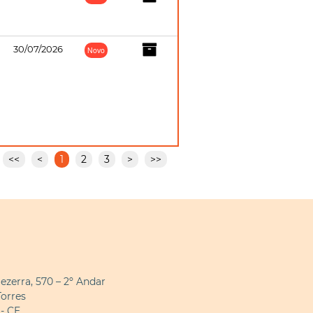
30/07/2026
Novo
<<
<
1
2
3
>
>>
Bezerra, 570 – 2º Andar
Torres
 - CE