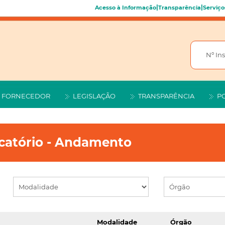
|
|
Acesso à Informação
Transparência
Serviço
FORNECEDOR
LEGISLAÇÃO
TRANSPARÊNCIA
P
ocatório - Andamento
Modalidade
Órgão