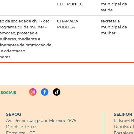
ELETRONICO
municipal da
saude
o da sociedade civil - osc
CHAMADA
secretaria
programa cuida mulher -
PUBLICA
municipal da
omocao, protecao e
mulher
mulheres, mediante a
itinerantes de promocao de
 e orientacao
heres
SOCIAIS
SEPOG
SELIFOR
Av. Desembargador Moreira 2875
R. Israel 
Dionísio Torres
Dionísio 
Fortaleza - CE
Fortaleza