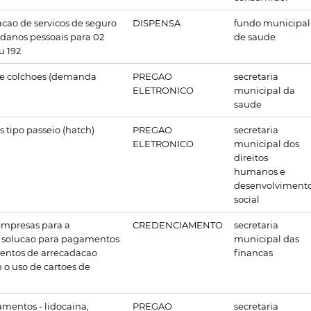
acao de servicos de seguro
DISPENSA
fundo municipal
e danos pessoais para 02
de saude
u 192
 e colchoes (demanda
PREGAO
secretaria
ELETRONICO
municipal da
saude
s tipo passeio (hatch)
PREGAO
secretaria
ELETRONICO
municipal dos
direitos
humanos e
desenvolviment
social
mpresas para a
CREDENCIAMENTO
secretaria
 solucao para pagamentos
municipal das
entos de arrecadacao
financas
o uso de cartoes de
mentos - lidocaina,
PREGAO
secretaria