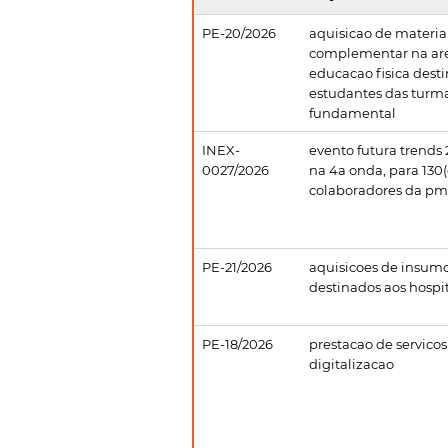
PE-20/2026
aquisicao de materia
complementar na ar
educacao fisica desti
estudantes das turma
fundamental
INEX-
evento futura trends 
0027/2026
na 4a onda, para 130(
colaboradores da pmf
PE-21/2026
aquisicoes de insumo
destinados aos hospi
PE-18/2026
prestacao de servico
digitalizacao