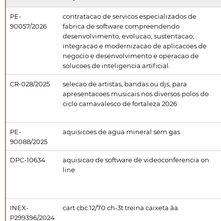
PE-
contratacao de servicos especializados de
90057/2026
fabrica de software compreendendo
desenvolvimento, evolucao, sustentacao,
integracao e modernizacao de aplicacoes de
negocio e desenvolvimento e operacao de
solucoes de inteligencia artificial.
CR-028/2025
selecao de artistas, bandas ou djs, para
apresentacoes musicais nos diversos polos do
ciclo carnavalesco de fortaleza 2026
PE-
aquisicoes de agua mineral sem gas
90088/2025
DPC-10634
aquisicao de software de videoconferencia on
line
INEX-
cart cbc 12/70 ch-3t treina caixeta âa
P299396/2024