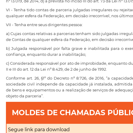
nº 13.019, de 2014; d) a prevista no inciso III do art. 73 da Lei nº 13.0
VI - Tenha tido contas de parceria julgadas irregulares ou rejei
qualquer esfera da Federação, em decisão irrecorrível, nos últimos 
VII - Tenha entre seus dirigentes pessoa:
a) Cujas contas relativas a parcerias tenham sido julgadas irregu
de Contas de qualquer esfera da Federação, em decisão irrecorrível
b) Julgada responsável por falta grave e inabilitada para o ex
confiança, enquanto durar a inabilitação;
c) Considerada responsável por ato de improbidade, enquanto dur
II e III do art. 12 da Lei nº 8.429, de 2 de junho de 1992.
Conforme art. 26, §1º do Decreto nº 8.726, de 2016, “a capacida
sociedade civil independe da capacidade já instalada, admitida 
de bens e equipamentos ou a realização de serviços de adequaç
objeto da parceria”.
MOLDES DE CHAMADAS PÚBLI
Segue link para download