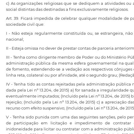
c) As organizações religiosas que se dediquem a atividades ou 
social distintas das destinadas a fins exclusivamente religiosos.
Art. 39. Ficará impedida de celebrar qualquer modalidade de pa
sociedade civil que:
I - Não esteja regularmente constituída ou, se estrangeira, não 
nacional;
II - Esteja omissa no dever de prestar contas de parceria anterior
III - Tenha como dirigente membro de Poder ou do Ministério Púb
administração pública da mesma esfera governamental na qual 
de fomento, estendendo-se a vedação aos respectivos cônjuge
linha reta, colateral ou por afinidade, até o segundo grau; (Redaçã
IV - Tenha tido as contas rejeitadas pela administração pública 
dada pela Lei nº 13.204, de 2015) a) for sanada a irregularidade 
eventualmente imputados; (Incluído pela Lei nº 13.204, de 2015) b)
rejeição; (Incluído pela Lei nº 13.204, de 2015) c) a apreciação 
recurso com efeito suspensivo; (Incluído pela Lei nº 13.204, de 2015
V - Tenha sido punida com uma das seguintes sanções, pelo per
de participação em licitação e impedimento de contratar 
inidoneidade para licitar ou contratar com a administração pública;