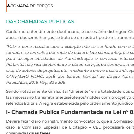
TOMADA DE PREÇOS
DAS CHAMADAS PÚBLICAS
Conforme entendimento doutrinário, é necessário distinguir C
apesar das semelhanças, se trata de um outro tipo de instrumento
“Vale a pena ressaltar que a licitação não se confunde com 
também se formalize por meio de edital e lato sensu, integre o se
para divulgar atividades da Administração e convocar interes
Portanto, não visa diretamente a obras, serviços ou compras, ma
civis, de autores de projetos, etc., mediante a previa e clara indicaçã
CARVALHO FILHO, JosÉ dos Santos. Manual de Direito Administr
Paulo:Atlas, 2018. Pág. 82 e 306
Sendo notadamente um Edital “diferente” e na totalidade dos cas
faz necessário transmitir alertas/roteiros/moldes com o objetiv
referidos Editais. A regra estabelecida pelo ordenamento jurídico
I- Chamada Publica Fundamentada na Lei nº 8
Deverá ficar claro no instrumento convocatório, que a Comissão 
caso, a Comissão Especial de Licitação – CEL processará os
observadas
duas fases
: