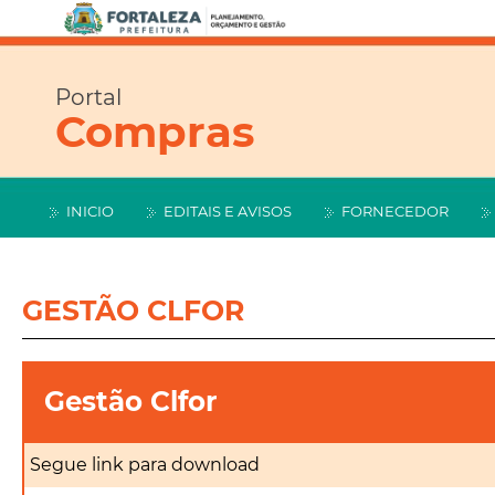
Portal
Compras
INICIO
EDITAIS E AVISOS
FORNECEDOR
GESTÃO CLFOR
Gestão Clfor
Segue link para download