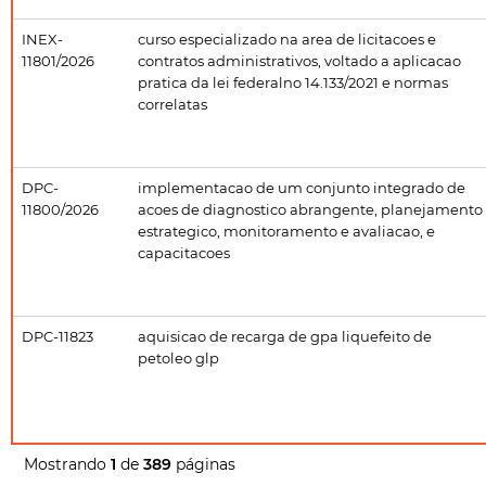
INEX-
curso especializado na area de licitacoes e
11801/2026
contratos administrativos, voltado a aplicacao
pratica da lei federalno 14.133/2021 e normas
correlatas
DPC-
implementacao de um conjunto integrado de
11800/2026
acoes de diagnostico abrangente, planejamento
estrategico, monitoramento e avaliacao, e
capacitacoes
DPC-11823
aquisicao de recarga de gpa liquefeito de
petoleo glp
Mostrando
1
de
389
páginas