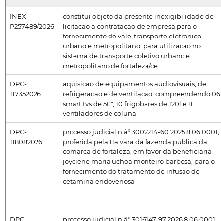
INEX-
constitui objeto da presente inexigibilidade de
P257489/2026
licitacao a contratacao de empresa para o
fornecimento de vale-transporte eletronico,
urbano e metropolitano, para utilizacao no
sistema de transporte coletivo urbano e
metropolitano de fortaleza/ce.
DPC-
aquisicao de equipamentos audiovisuais, de
117352026
refrigeracao e de ventilacao, compreendendo 06
smart tvs de 50", 10 frigobares de 120l e 11
ventiladores de coluna
DPC-
processo judicial n.â° 3002214-60.2025.8.06.0001,
118082026
proferida pela 11a vara da fazenda publica da
comarca de fortaleza, em favor da beneficiaria
joyciene maria uchoa monteiro barbosa, para o
fornecimento do tratamento de infusao de
cetamina endovenosa
DPC-
processo judicial n.â° 3016147-97.2026.8.06.0001,